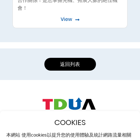
合作關係！是您掌握先機、拓展人脈的絕佳機
會！
View
返回列表
隱私權政策
使用者條款
人才招募
網站地圖
310新竹縣竹東鎮中興路四段195號52館532室
本網站 使用cookies以提升您的使用體驗及統計網路流量相關