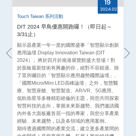
19
.02
2024.02
Touch Taiwan 系列活動
To
壇一
DIT 2024 早鳥優惠開跑囉！（即日起～
D
3/31止）
覽
覽
顯示器產業一年一度的國際盛事「智慧顯示創新
D
！
應用論壇 Display Innovation Taiwan (DIT
表
2024）」將於四月於南港展覽館盛大登場！對
於面板最新技術有興趣的你，絕對不容錯過。除
了眾所矚目的「智慧顯示應用趨勢國際論壇」、
「國際Micro/Mini LED高峰論壇」之外，智慧醫
療、智慧座艙、智慧製造、AR/VR、5G應用、
低軌衛星等多種精彩絕倫的主題，與您共同探索
智慧科技的走向，掌握未來新趨勢。我們邀請國
內外各大面板廠首屈一指的專家，與您分享產業
經驗、未來趨勢，以及各領域的應用案例。
期待透過國際間的產業交流，建立更多產業間的