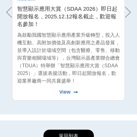
徵獎
智慧顯示應用大賞（SDAA 2026）即日起
顯
截
開放報名，2025.12.12報名截止，歡迎報
活
名參加！
止
術與
為鼓勵我國智慧顯示應用產業升級轉型，投入人
為
器產
機互動、高附加價值及高創新應用之產品發展，
市
產品
並導入設計於場域空間（包含醫療、零售、移動
業
產業
與育樂相關場域等），台灣顯示器產業聯合總會
技
（TDUA）特舉辦「智慧顯示應用大賞（SDAA
形
2025）」選拔表揚活動，即日起開放報名，歡
迎業界廠商一同共襄盛舉！
View
返回列表