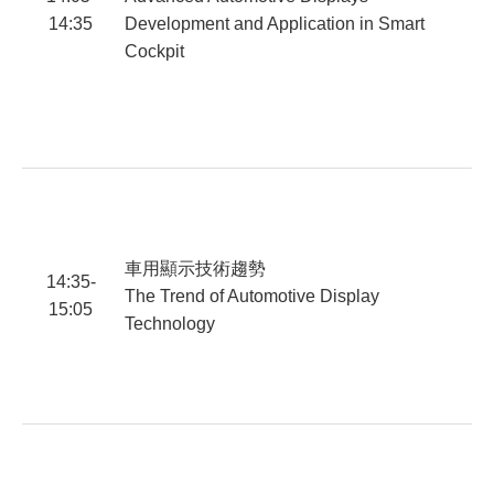
陳
14:35
Development and Application in Smart
Cockpit
P
a
車用顯示技術趨勢
14:35-
The Trend of Automotive Display
15:05
Technology
洪
V