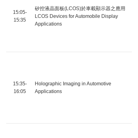
矽控液晶面板(LCOS)於車載顯示器之應用
15:05-
LCOS Devices for Automobile Display
15:35
Applications
范
S
15:35-
Holographic Imaging in Automotive
16:05
Applications
B
C
T