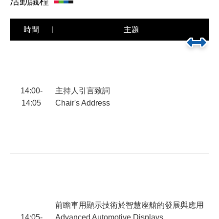
活動議程
時間
主題
14:00-
主持人引言致詞
14:05
Chair's Address
莊
S
前瞻車用顯示技術於智慧座艙的發展與應用
14:05-
Advanced Automotive Displays