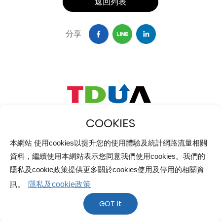
返回列表
分享
隱私權政策
使用者條款
人才招募
網站地圖
310新竹縣竹東鎮中興路四段195號52館532室
本網站 使用cookies以提升您的使用體驗及統計網路流量相關
03-5910039
資料，繼續使用本網站表示您同意我們使用cookies。我們的
03-5910037
隱私及cookie政策提供更多關於cookies使用及停用的相關資
版權所有©台灣顯示器產業聯合總會 內政部台內社字第
訊。
隱私及cookie政策
1000128112號 核准設立
GOT It
網頁設計 ｜
鉅潞科技